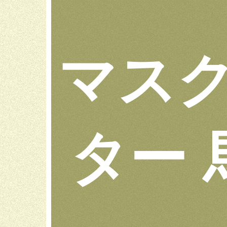
マスク
ター