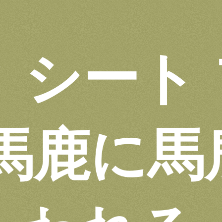
 シート
 馬鹿に馬