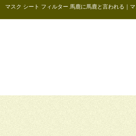
マスク シート フィルター 馬鹿に馬鹿と言われる
｜
マ