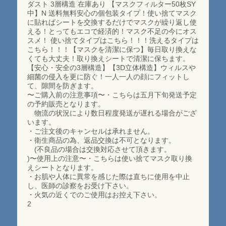
ダスト 3層構造 在庫あり 【マスクフィルター50枚SY
中】N 送料無料安心の個包装タイプ！使い捨てマスク
に貼ればシートを交換するだけでマスクが繰り返し使
える！とってもエコで経済的！マスク不足の今にオス
スメ！ 使い捨てタイプはこちら！！！洗えるタイプは
こちら！！！【マスクを清潔に保つ】毎日取り換えな
くても大丈夫！取り換えシートで清潔に保ちます。
【安心・安全の3層構造】【3D立体構造】ウィルスや
細菌の侵入を更に防ぐ！一人一人の顔にフィットし
て、隙間を防ぎます。
〜ご購入前の注意事項〜・こちらは五月下旬発送予定
の予約販売となります。
物流の状況により数日程度発送が遅れる場合がござ
います。
・ご注文後のキャンセルは承れません。
・衛生商品の為、返品交換は不可となります。
(不良品の場合は交換対応させて頂きます。
)〜使用上の注意〜・こちらは使い捨てマスク取り換
えシートとなります。
・お肌や人体に異常を感じた際は直ちに使用を中止
し、医師の診察をお受け下さい。
・火気の近くでのご使用はお控え下さい。
2