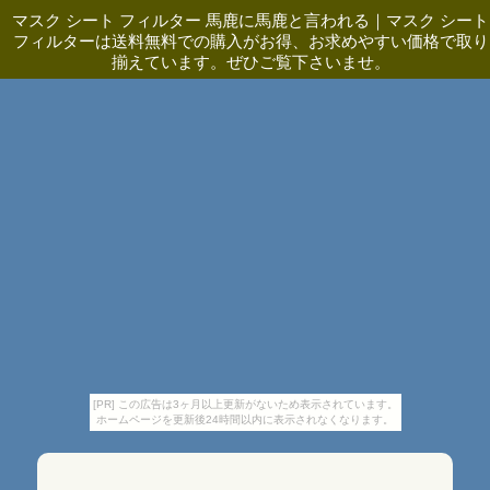
マスク シート フィルター 馬鹿に馬鹿と言われる
｜
マスク シート
フィルターは送料無料での購入がお得、お求めやすい価格で取り
揃えています。ぜひご覧下さいませ。
[PR] この広告は3ヶ月以上更新がないため表示されています。
ホームページを更新後24時間以内に表示されなくなります。