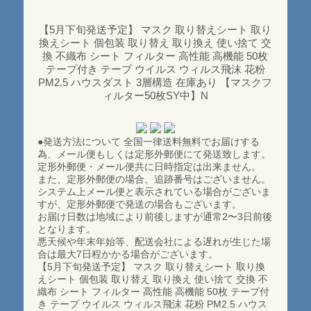
【5月下旬発送予定】 マスク 取り替えシート 取り
換えシート 個包装 取り替え 取り換え 使い捨て 交
換 不織布 シート フィルター 高性能 高機能 50枚
テープ付き テープ ウイルス ウィルス飛沫 花粉
PM2.5 ハウスダスト 3層構造 在庫あり 【マスクフ
ィルター50枚SY中】N
●発送方法について 全国一律送料無料でお届けする
為、メール便もしくは定形外郵便にて発送致します。
定形外郵便・メール便共に日時指定は出来ません。
また、定形外郵便の場合、追跡番号はございません。
システム上メール便と表示されている場合がございま
すが、定形外郵便で発送の場合もございます。
お届け日数は地域により前後しますが通常2〜3日前後
となります。
悪天候や年末年始等、配送会社による遅れが生じた場
合は最大7日程かかる場合がございます。
【5月下旬発送予定】 マスク 取り替えシート 取り換
えシート 個包装 取り替え 取り換え 使い捨て 交換 不
織布 シート フィルター 高性能 高機能 50枚 テープ付
き テープ ウイルス ウィルス飛沫 花粉 PM2.5 ハウス