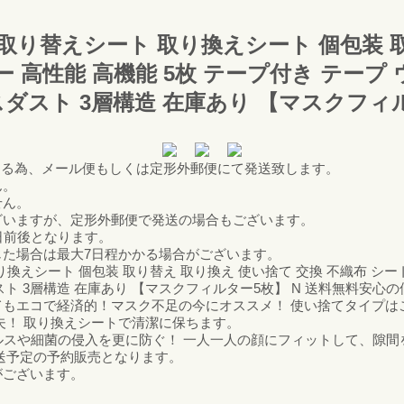
取り替えシート 取り換えシート 個包装 
ー 高性能 高機能 5枚 テープ付き テープ
ウスダスト 3層構造 在庫あり 【マスクフィ
する為、メール便もしくは定形外郵便にて発送致します。
ん。
せん。
ざいますが、定形外郵便で発送の場合もございます。
日前後となります。
た場合は最大7日程かかる場合がございます。
換えシート 個包装 取り替え 取り換え 使い捨て 交換 不織布 シート
ウスダスト 3層構造 在庫あり 【マスクフィルター5枚】 N 送料無料
もエコで経済的！マスク不足の今にオススメ！ 使い捨てタイプはこ
夫！ 取り換えシートで清潔に保ちます。
ィルスや細菌の侵入を更に防ぐ！ 一人一人の顔にフィットして、隙間
送予定の予約販売となります。
ございます。