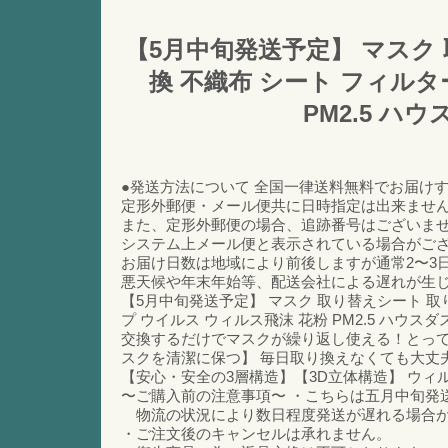
【5月中旬発送予定】 マスク 
換 不織布 シート フィルタ
PM2.5 ハ
●発送方法について 全国一律送料無料でお届け
定形外郵便・メール便共に日時指定は出来ませ
また、定形外郵便の場合、追跡番号はございま
システム上メール便と表示されている場合がご
お届け日数は地域により前後しますが通常2〜3
悪天候や年末年始等、配送会社による遅れが生じ
【5月中旬発送予定】 マスク 取り替えシート 取り
プ ウイルス ウィルス飛沫 花粉 PM2.5 ハ
交換するだけでマスクが繰り返し使える！とって
スクを清潔に保つ】 毎日取り換えなくても大丈
【安心・安全の3層構造】【3D立体構造】 ウ
〜ご購入前の注意事項〜 ・こちらは五月中旬発
物流の状況により数日程度発送が遅れる場合が
・ご注文後のキャンセルは承れません。