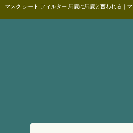
マスク シート フィルター 馬鹿に馬鹿と言われる
｜
マ