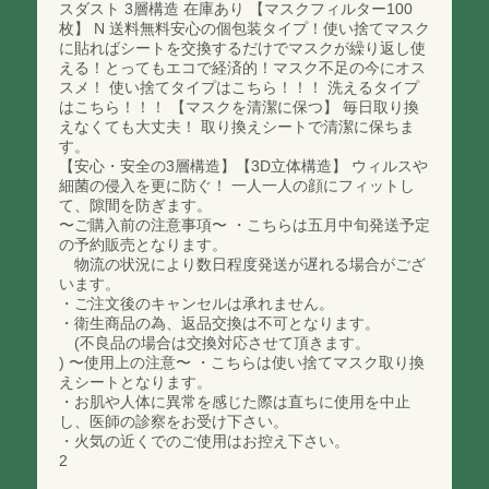
スダスト 3層構造 在庫あり 【マスクフィルター100
枚】 N 送料無料安心の個包装タイプ！使い捨てマスク
に貼ればシートを交換するだけでマスクが繰り返し使
える！とってもエコで経済的！マスク不足の今にオス
スメ！ 使い捨てタイプはこちら！！！ 洗えるタイプ
はこちら！！！ 【マスクを清潔に保つ】 毎日取り換
えなくても大丈夫！ 取り換えシートで清潔に保ちま
す。
【安心・安全の3層構造】【3D立体構造】 ウィルスや
細菌の侵入を更に防ぐ！ 一人一人の顔にフィットし
て、隙間を防ぎます。
〜ご購入前の注意事項〜 ・こちらは五月中旬発送予定
の予約販売となります。
物流の状況により数日程度発送が遅れる場合がござ
います。
・ご注文後のキャンセルは承れません。
・衛生商品の為、返品交換は不可となります。
(不良品の場合は交換対応させて頂きます。
) 〜使用上の注意〜 ・こちらは使い捨てマスク取り換
えシートとなります。
・お肌や人体に異常を感じた際は直ちに使用を中止
し、医師の診察をお受け下さい。
・火気の近くでのご使用はお控え下さい。
2