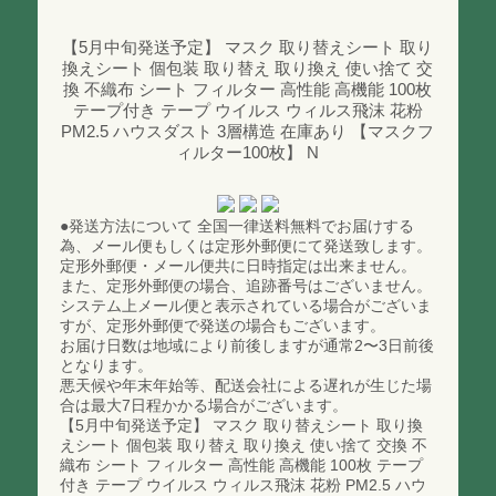
【5月中旬発送予定】 マスク 取り替えシート 取り
換えシート 個包装 取り替え 取り換え 使い捨て 交
換 不織布 シート フィルター 高性能 高機能 100枚
テープ付き テープ ウイルス ウィルス飛沫 花粉
PM2.5 ハウスダスト 3層構造 在庫あり 【マスクフ
ィルター100枚】 N
●発送方法について 全国一律送料無料でお届けする
為、メール便もしくは定形外郵便にて発送致します。
定形外郵便・メール便共に日時指定は出来ません。
また、定形外郵便の場合、追跡番号はございません。
システム上メール便と表示されている場合がございま
すが、定形外郵便で発送の場合もございます。
お届け日数は地域により前後しますが通常2〜3日前後
となります。
悪天候や年末年始等、配送会社による遅れが生じた場
合は最大7日程かかる場合がございます。
【5月中旬発送予定】 マスク 取り替えシート 取り換
えシート 個包装 取り替え 取り換え 使い捨て 交換 不
織布 シート フィルター 高性能 高機能 100枚 テープ
付き テープ ウイルス ウィルス飛沫 花粉 PM2.5 ハウ