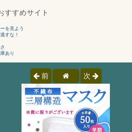
おすすめサイト
ューを見よう
見逃すな！
よさ
在庫あり
前
次