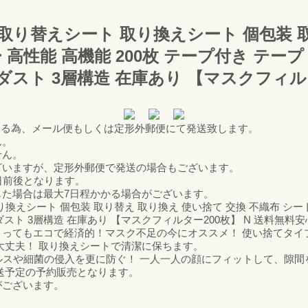
取り替えシート 取り換えシート 個包装 
 高性能 高機能 200枚 テープ付き テー
スダスト 3層構造 在庫あり 【マスクフィル
する為、メール便もしくは定形外郵便にて発送致します。
ん。
せん。
ざいますが、定形外郵便で発送の場合もございます。
日前後となります。
た場合は最大7日程かかる場合がございます。
換えシート 個包装 取り替え 取り換え 使い捨て 交換 不織布 シート 
ウスダスト 3層構造 在庫あり 【マスクフィルター200枚】 N 送
ってもエコで経済的！マスク不足の今にオススメ！ 使い捨てタイ
大丈夫！ 取り換えシートで清潔に保ちます。
ィルスや細菌の侵入を更に防ぐ！ 一人一人の顔にフィットして、隙間
送予定の予約販売となります。
ございます。