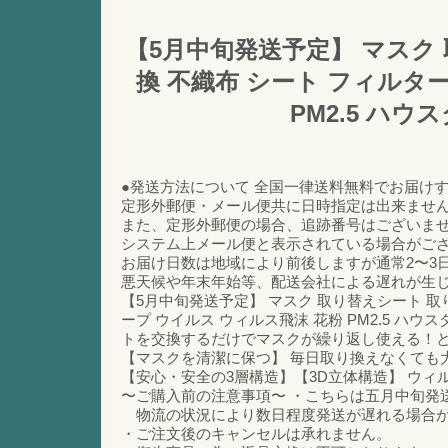
【5月中旬発送予定】 マスク 
換 不織布 シート フィルター
PM2.5 ハウ
●発送方法について 全国一律送料無料でお届け
定形外郵便・メール便共に日時指定は出来ませ
また、定形外郵便の場合、追跡番号はございま
システム上メール便と表示されている場合がご
お届け日数は地域により前後しますが通常2〜3
悪天候や年末年始等、配送会社による遅れが生じ
【5月中旬発送予定】 マスク 取り替えシート 取り
ープ ウイルス ウィルス飛沫 花粉 PM2.5 ハ
トを交換するだけでマスクが繰り返し使える！と
【マスクを清潔に保つ】 毎日取り換えなくても
【安心・安全の3層構造】【3D立体構造】 ウ
〜ご購入前の注意事項〜 ・こちらは五月中旬発
物流の状況により数日程度発送が遅れる場合が
・ご注文後のキャンセルは承れません。