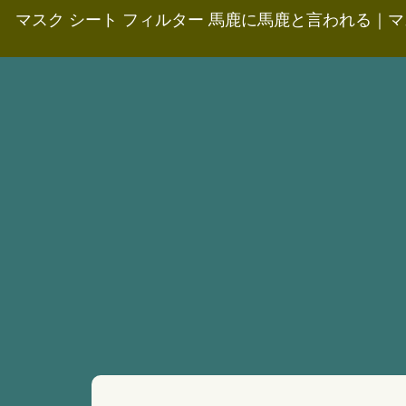
マスク シート フィルター 馬鹿に馬鹿と言われる
｜
マ