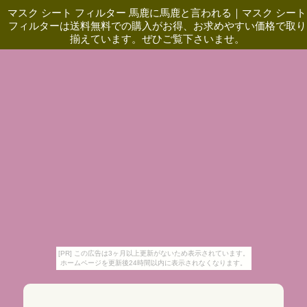
マスク シート フィルター 馬鹿に馬鹿と言われる
｜
マスク シート
フィルターは送料無料での購入がお得、お求めやすい価格で取り
揃えています。ぜひご覧下さいませ。
[PR] この広告は3ヶ月以上更新がないため表示されています。
ホームページを更新後24時間以内に表示されなくなります。