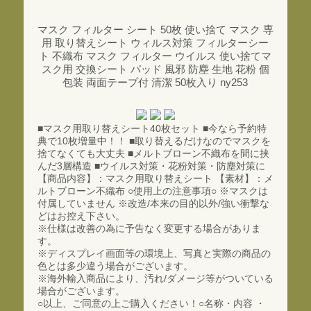
マスク フィルター シート 50枚 使い捨て マスク 専
用 取り替えシート ウィルス対策 フィルターシー
ト 不織布 マスク フィルター ウイルス 使い捨てマ
スク用 交換シート パッド 風邪 防塵 生地 花粉 個
包装 両面テープ付 清潔 50枚入り ny253
■マスク用取り替えシート40枚セット ■今なら予約特
典で10枚増量中！！ ■取り替えるだけなのでマスクを
捨てなくても大丈夫 ■メルトブローン不織布を間に挟
んだ3層構造 ■ウイルス対策・花粉対策・防塵対策に
【商品内容】：マスク用取り替えシート 【素材】：メ
ルトブローン不織布 ○使用上の注意事項○ ※マスクは
付属していません ※改造/本来の目的以外/強い衝撃な
どはお控え下さい。
※仕様は改善の為に予告なく変更する場合がありま
す。
※ディスプレイ画面等の環境上、写真と実際の商品の
色とは多少違う場合がございます。
※海外輸入商品により、汚れ/ダメージ等がついている
場合がございます。
○以上、ご同意の上ご購入ください！○名称・内容 ・