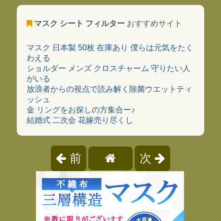
マスク シート フィルター
おすすめサイト
マスク 日本製 50枚 在庫あり 僕らは元気をたく
わえる
ショルダー メンズ クロスチャーム 守りたい人
がいる
放浪者からの視点で読み解く除菌ウエットティ
ッシュ
金 リングをお探しの方集合ー♪
結婚式 二次会 花嫁売り尽くし
前
次