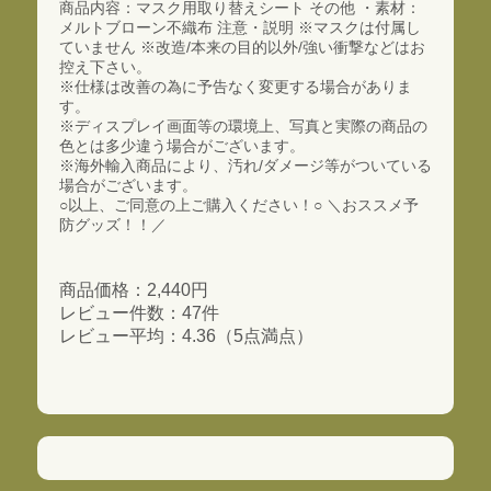
商品内容：マスク用取り替えシート その他 ・素材：
メルトブローン不織布 注意・説明 ※マスクは付属し
ていません ※改造/本来の目的以外/強い衝撃などはお
控え下さい。
※仕様は改善の為に予告なく変更する場合がありま
す。
※ディスプレイ画面等の環境上、写真と実際の商品の
色とは多少違う場合がございます。
※海外輸入商品により、汚れ/ダメージ等がついている
場合がございます。
○以上、ご同意の上ご購入ください！○ ＼おススメ予
防グッズ！！／
商品価格：2,440円
レビュー件数：47件
レビュー平均：4.36（5点満点）