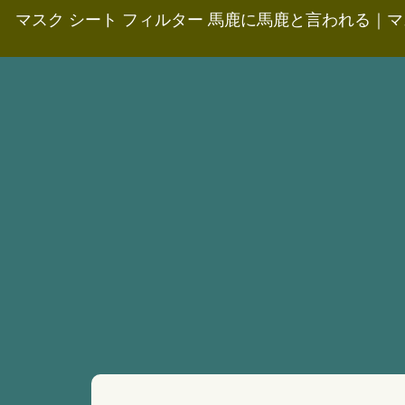
マスク シート フィルター 馬鹿に馬鹿と言われる
｜
マ