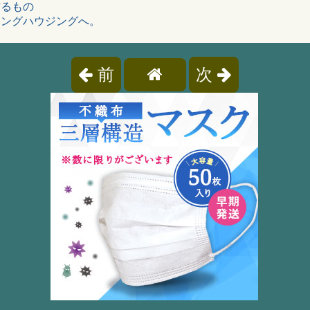
作るもの
ィングハウジングへ。
前
次