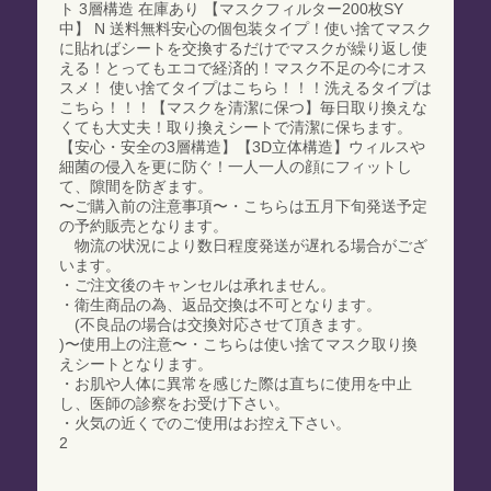
ト 3層構造 在庫あり 【マスクフィルター200枚SY
中】 N 送料無料安心の個包装タイプ！使い捨てマスク
に貼ればシートを交換するだけでマスクが繰り返し使
える！とってもエコで経済的！マスク不足の今にオス
スメ！ 使い捨てタイプはこちら！！！洗えるタイプは
こちら！！！【マスクを清潔に保つ】毎日取り換えな
くても大丈夫！取り換えシートで清潔に保ちます。
【安心・安全の3層構造】【3D立体構造】ウィルスや
細菌の侵入を更に防ぐ！一人一人の顔にフィットし
て、隙間を防ぎます。
〜ご購入前の注意事項〜・こちらは五月下旬発送予定
の予約販売となります。
物流の状況により数日程度発送が遅れる場合がござ
います。
・ご注文後のキャンセルは承れません。
・衛生商品の為、返品交換は不可となります。
(不良品の場合は交換対応させて頂きます。
)〜使用上の注意〜・こちらは使い捨てマスク取り換
えシートとなります。
・お肌や人体に異常を感じた際は直ちに使用を中止
し、医師の診察をお受け下さい。
・火気の近くでのご使用はお控え下さい。
2