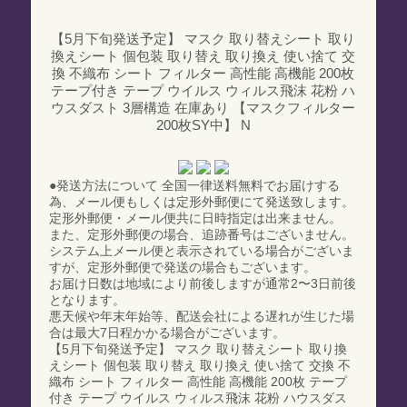
【5月下旬発送予定】 マスク 取り替えシート 取り
換えシート 個包装 取り替え 取り換え 使い捨て 交
換 不織布 シート フィルター 高性能 高機能 200枚
テープ付き テープ ウイルス ウィルス飛沫 花粉 ハ
ウスダスト 3層構造 在庫あり 【マスクフィルター
200枚SY中】 N
●発送方法について 全国一律送料無料でお届けする
為、メール便もしくは定形外郵便にて発送致します。
定形外郵便・メール便共に日時指定は出来ません。
また、定形外郵便の場合、追跡番号はございません。
システム上メール便と表示されている場合がございま
すが、定形外郵便で発送の場合もございます。
お届け日数は地域により前後しますが通常2〜3日前後
となります。
悪天候や年末年始等、配送会社による遅れが生じた場
合は最大7日程かかる場合がございます。
【5月下旬発送予定】 マスク 取り替えシート 取り換
えシート 個包装 取り替え 取り換え 使い捨て 交換 不
織布 シート フィルター 高性能 高機能 200枚 テープ
付き テープ ウイルス ウィルス飛沫 花粉 ハウスダス