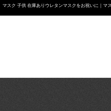
マスク 子供 在庫ありウレタンマスクをお祝いに
｜
マ