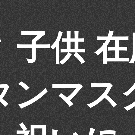
 子供 
タンマス