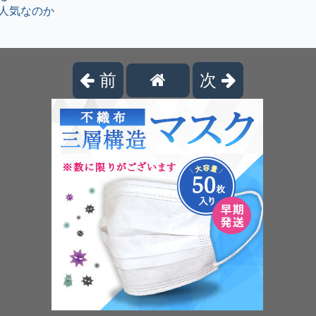
人気なのか
前
次