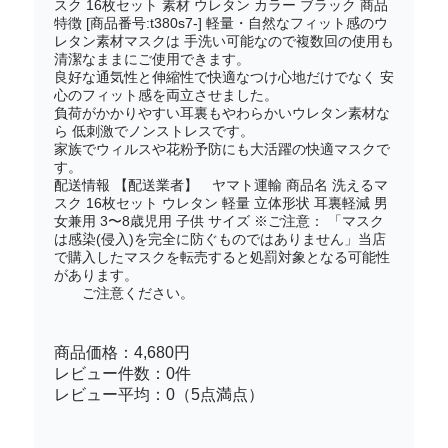
スク 16枚セット 素材 ウレタン カラー ブラック 商品
特徴 [商品番号:t380s7-] 軽量・自然なフィット感のウ
レタン素材マスクは 手洗い可能なので複数回の使用も
清潔なままにご使用できます。
良好な通気性と伸縮性で快適なつけ心地だけでなく 安
心のフィット感を両立させました。
負荷がかかりやすい耳裏もやわらかいウレタン素材な
ら 低刺激でノンストレスです。
家族でウィルスや花粉予防にも大活躍の快適マスクで
す。
配送情報 【配送業者】 ヤマト運輸 商品名 洗えるマ
スク 16枚セット ウレタン 軽量 立体形状 耳裏軽減 男
女兼用 3〜8歳児用 子供 サイズ ※ご注意： 「マスク
は感染(侵入)を完全に防ぐものではありません」当店
で購入したマスクを転売すると処罰対象となる可能性
があります。
ご注意ください。
商品価格：4,680円
レビュー件数：0件
レビュー平均：0（5点満点）