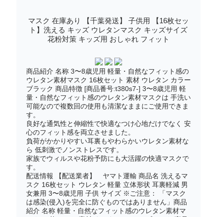
マスク 在庫あり 【千葉発送】 子供用 【16枚セッ
ト】洗える キッズ ウレタンマスク キッズサイズ
花粉対策 キッズ用 おしゃれ フィット
商品紹介 名称 3〜8歳児用 軽量・自然なフィット感の
ウレタン素材マスク 16枚セット 素材 ウレタン カラー
ブラック 商品特徴 [商品番号:t380s7-] 3〜8歳児用 軽
量・自然なフィット感のウレタン素材マスクは 手洗い
可能なので複数回の使用も清潔なままにご使用できま
す。
良好な通気性と伸縮性で快適なつけ心地だけでなく 安
心のフィット感を両立させました。
負荷がかかりやすい耳裏もやわらかいウレタン素材な
ら 低刺激でノンストレスです。
家族でウィルスや花粉予防にも大活躍の快適マスクで
す。
配送情報 【配送業者】 ヤマト運輸 商品名 洗えるマ
スク 16枚セット ウレタン 軽量 立体形状 耳裏軽減 男
女兼用 3〜8歳児用 子供 サイズ ※ご注意： 「マスク
は感染(侵入)を完全に防ぐものではありません」商品
紹介 名称 軽量・自然なフィット感のウレタン素材マ