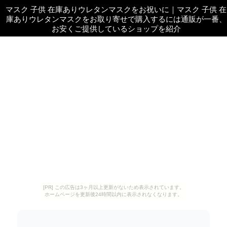
マスク 子供 在庫ありウレタンマスクをお祝いに
｜
マスク 子供 在
庫ありウレタンマスクをお取り寄せで購入するには通販が一番、
お安くご提供しているショップを紹介
[PR] この広告は3ヶ月以上更新がないため表示されています。
ホームページを更新後24時間以内に表示されなくなります。