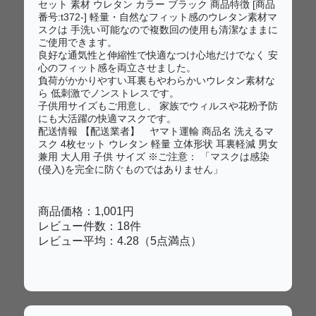
セット 素材 ウレタン カラー ブラック 商品特徴 [商品
番号:t372-] 軽量・自然なフィット感のウレタン素材マ
スクは 手洗い可能なので複数回の使用も清潔なままに
ご使用できます。
良好な通気性と伸縮性で快適なつけ心地だけでなく 安
心のフィット感を両立させました。
負荷がかかりやすい耳裏もやわらかいウレタン素材な
ら 低刺激でノンストレスです。
子供用サイズもご用意し、 家族でウィルスや花粉予防
にも大活躍の快適マスクです。
配送情報 【配送業者】 ヤマト運輸 商品名 洗えるマ
スク 4枚セット ウレタン 軽量 立体形状 耳裏軽減 男女
兼用 大人用 子供 サイズ ※ご注意： 「マスクは感染
(侵入)を完全に防ぐものではありません」
商品価格：1,001円
レビュー件数：18件
レビュー平均：4.28（5点満点）