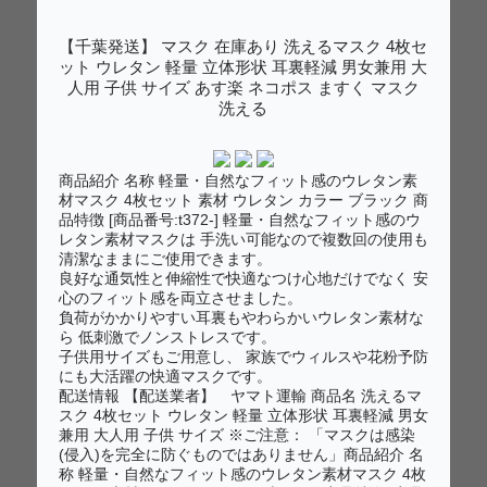
【千葉発送】 マスク 在庫あり 洗えるマスク 4枚セ
ット ウレタン 軽量 立体形状 耳裏軽減 男女兼用 大
人用 子供 サイズ あす楽 ネコポス ますく マスク
洗える
商品紹介 名称 軽量・自然なフィット感のウレタン素
材マスク 4枚セット 素材 ウレタン カラー ブラック 商
品特徴 [商品番号:t372-] 軽量・自然なフィット感のウ
レタン素材マスクは 手洗い可能なので複数回の使用も
清潔なままにご使用できます。
良好な通気性と伸縮性で快適なつけ心地だけでなく 安
心のフィット感を両立させました。
負荷がかかりやすい耳裏もやわらかいウレタン素材な
ら 低刺激でノンストレスです。
子供用サイズもご用意し、 家族でウィルスや花粉予防
にも大活躍の快適マスクです。
配送情報 【配送業者】 ヤマト運輸 商品名 洗えるマ
スク 4枚セット ウレタン 軽量 立体形状 耳裏軽減 男女
兼用 大人用 子供 サイズ ※ご注意： 「マスクは感染
(侵入)を完全に防ぐものではありません」商品紹介 名
称 軽量・自然なフィット感のウレタン素材マスク 4枚