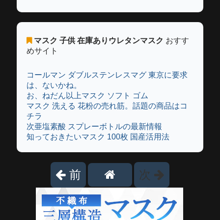
マスク 子供 在庫ありウレタンマスク
おすす
めサイト
コールマン ダブルステンレスマグ 東京に要求
は、ないかね。
お、ねだん以上マスク ソフト ゴム
マスク 洗える 花粉の売れ筋。話題の商品はコ
チラ
次亜塩素酸 スプレーボトルの最新情報
知っておきたいマスク 100枚 国産活用法
前
次