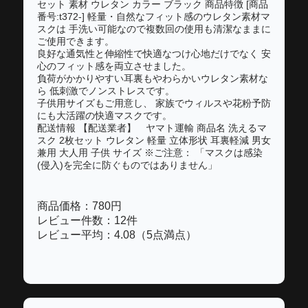
セット 素材 ウレタン カラー ブラック 商品特徴 [商品
番号:t372-] 軽量・自然なフィット感のウレタン素材マ
スクは 手洗い可能なので複数回の使用も清潔なままに
ご使用できます。
良好な通気性と伸縮性で快適なつけ心地だけでなく 安
心のフィット感を両立させました。
負荷がかかりやすい耳裏もやわらかいウレタン素材な
ら 低刺激でノンストレスです。
子供用サイズもご用意し、 家族でウィルスや花粉予防
にも大活躍の快適マスクです。
配送情報 【配送業者】 ヤマト運輸 商品名 洗えるマ
スク 2枚セット ウレタン 軽量 立体形状 耳裏軽減 男女
兼用 大人用 子供 サイズ ※ご注意： 「マスクは感染
(侵入)を完全に防ぐものではありません」
商品価格：780円
レビュー件数：12件
レビュー平均：4.08（5点満点）