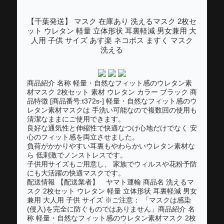
【千葉発送】 マスク 在庫あり 洗えるマスク 2枚セ
ット ウレタン 軽量 立体形状 耳裏軽減 男女兼用 大
人用 子供 サイズ あす楽 ネコポス ますく マスク
洗える
商品紹介 名称 軽量・自然なフィット感のウレタン素
材マスク 2枚セット 素材 ウレタン カラー ブラック 商
品特徴 [商品番号:t372s-] 軽量・自然なフィット感のウ
レタン素材マスクは 手洗い可能なので複数回の使用も
清潔なままにご使用できます。
良好な通気性と伸縮性で快適なつけ心地だけでなく 安
心のフィット感を両立させました。
負荷がかかりやすい耳裏もやわらかいウレタン素材な
ら 低刺激でノンストレスです。
子供用サイズもご用意し、 家族でウィルスや花粉予防
にも大活躍の快適マスクです。
配送情報 【配送業者】 ヤマト運輸 商品名 洗えるマ
スク 2枚セット ウレタン 軽量 立体形状 耳裏軽減 男女
兼用 大人用 子供 サイズ ※ご注意： 「マスクは感染
(侵入)を完全に防ぐものではありません」商品紹介 名
称 軽量・自然なフィット感のウレタン素材マスク 2枚