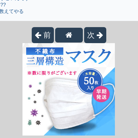
??
教えてやる
前
次