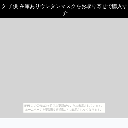
スク 子供 在庫ありウレタンマスクをお取り寄せで購入
介
[PR] この広告は3ヶ月以上更新がないため表示されています。
ホームページを更新後24時間以内に表示されなくなります。